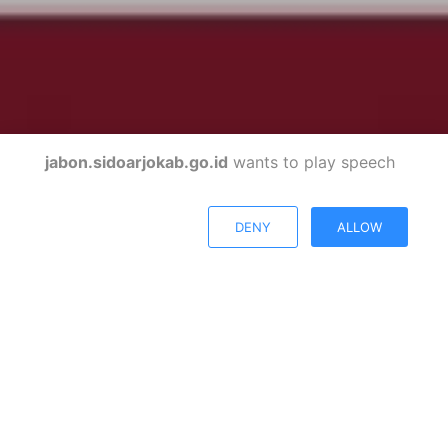
jabon.sidoarjokab.go.id
wants to play speech
DENY
ALLOW
KECAMATAN JABON
Kabupaten Sidoarjo