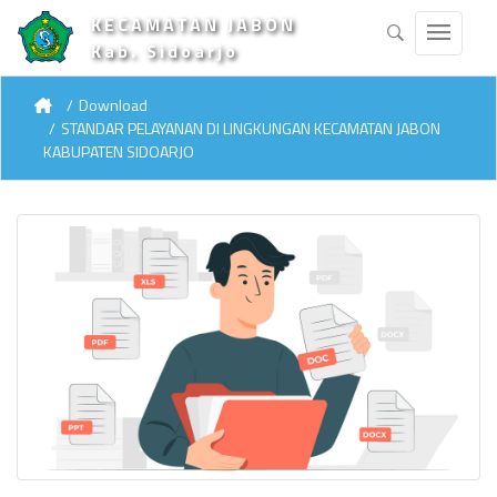
KECAMATAN JABON
Kab. Sidoarjo
Download
STANDAR PELAYANAN DI LINGKUNGAN KECAMATAN JABON
KABUPATEN SIDOARJO