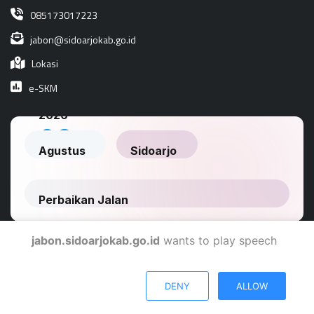
085173017223
jabon@sidoarjokab.go.id
Lokasi
e-SKM
jabon.sidoarjokab.go.id
wants to play speech
Dinas Komunikasi Dan Informatika Kabupaten Sidoarjo
DENY
ALLOW
© 2024