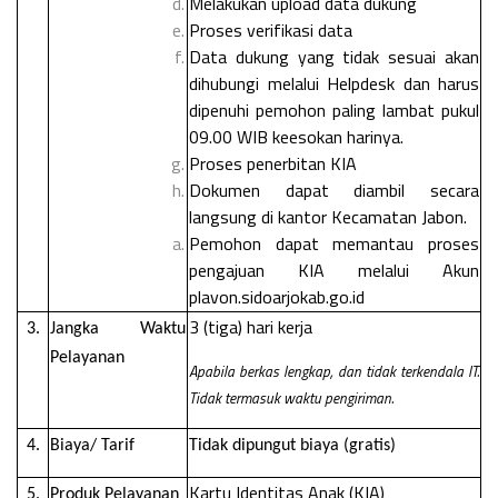
Melakukan upload data dukung
Proses verifikasi data
Data dukung yang tidak sesuai akan
dihubungi melalui Helpdesk dan harus
dipenuhi pemohon paling lambat pukul
09.00 WIB keesokan harinya.
Proses penerbitan KIA
Dokumen dapat diambil secara
langsung di kantor Kecamatan Jabon.
Pemohon dapat memantau proses
pengajuan KIA melalui Akun
plavon.sidoarjokab.go.id
3 (tiga) hari kerja
3.
Jangka Waktu
Pelayanan
Apabila berkas lengkap, dan tidak terkendala IT.
Tidak termasuk waktu pengiriman.
4.
Biaya/ Tarif
Tidak dipungut biaya (gratis)
Kartu Identitas Anak (KIA)
5.
Produk Pelayanan