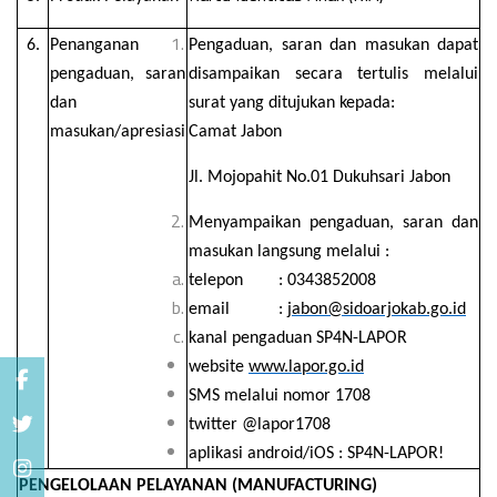
6.
Penanganan
Pengaduan, saran dan masukan dapat
pengaduan, saran
disampaikan secara tertulis melalui
dan
surat yang ditujukan kepada:
masukan/apresiasi
Camat Jabon
Jl. Mojopahit No.01 Dukuhsari Jabon
Menyampaikan pengaduan, saran dan
masukan langsung melalui :
telepon : 0343852008
email :
jabon@sidoarjokab.go.id
kanal pengaduan SP4N-LAPOR
website
www.lapor.go.id
SMS melalui nomor 1708
twitter @lapor1708
aplikasi android/iOS : SP4N-LAPOR!
PENGELOLAAN PELAYANAN (MANUFACTURING)