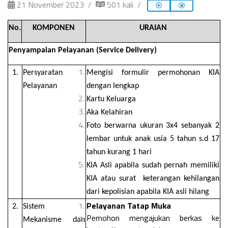
21 November 2023
501 kali
No.
KOMPONEN
URAIAN
Penyampaian Pelayanan (Service Delivery)
1.
Persyaratan
Mengisi formulir permohonan KIA
Pelayanan
dengan lengkap
Kartu Keluarga
Aka Kelahiran
Foto berwarna ukuran 3x4 sebanyak 2
lembar untuk anak usia 5 tahun s.d 17
tahun kurang 1 hari
KIA Asli apabila sudah pernah memiliki
KIA atau surat keterangan kehilangan
dari kepolisian apabila KIA asli hilang
Pelayanan Tatap Muka
2.
Sistem
Pemohon mengajukan berkas ke
Mekanisme dan