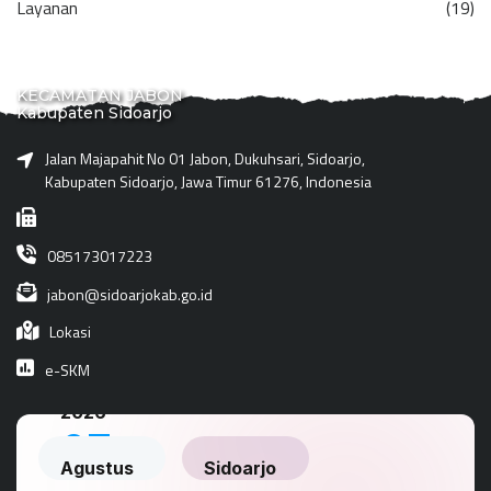
Layanan
(19)
KECAMATAN JABON
Kabupaten Sidoarjo
Jalan Majapahit No 01 Jabon, Dukuhsari, Sidoarjo,
Kabupaten Sidoarjo, Jawa Timur 61276, Indonesia
085173017223
jabon@sidoarjokab.go.id
Lokasi
e-SKM