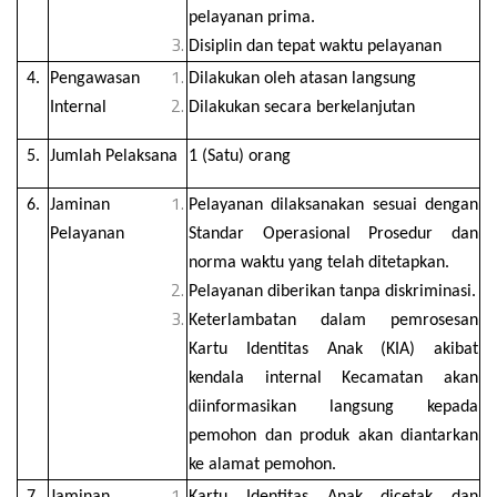
pelayanan prima.
Disiplin dan tepat waktu pelayanan
4.
Pengawasan
Dilakukan oleh atasan langsung
Internal
Dilakukan secara berkelanjutan
5.
Jumlah Pelaksana
1 (Satu) orang
6.
Jaminan
Pelayanan dilaksanakan sesuai dengan
Pelayanan
Standar Operasional Prosedur dan
norma waktu yang telah ditetapkan.
Pelayanan diberikan tanpa diskriminasi.
Keterlambatan dalam pemrosesan
Kartu Identitas Anak (KIA) akibat
kendala internal Kecamatan akan
diinformasikan langsung kepada
pemohon dan produk akan diantarkan
ke alamat pemohon.
7.
Jaminan
Kartu Identitas Anak dicetak dan