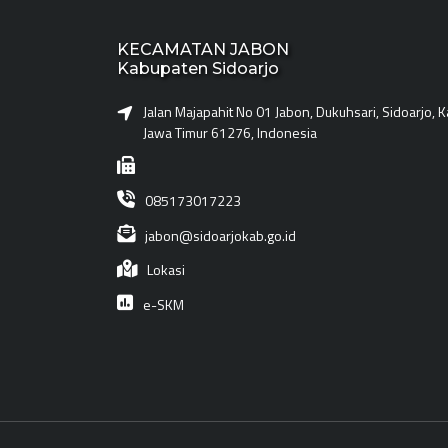
KECAMATAN JABON
Kabupaten Sidoarjo
Jalan Majapahit No 01 Jabon, Dukuhsari, Sidoarjo, 
Jawa Timur 61276, Indonesia
085173017223
jabon@sidoarjokab.go.id
Lokasi
e-SKM