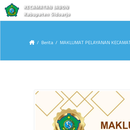
KECAMATAN JABON
Kabupaten Sidoarjo
Berita
MAKLUMAT PELAYANAN KECAMAT