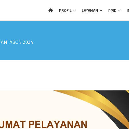
PROFIL
LAYANAN
PPID
I
AN JABON 2024