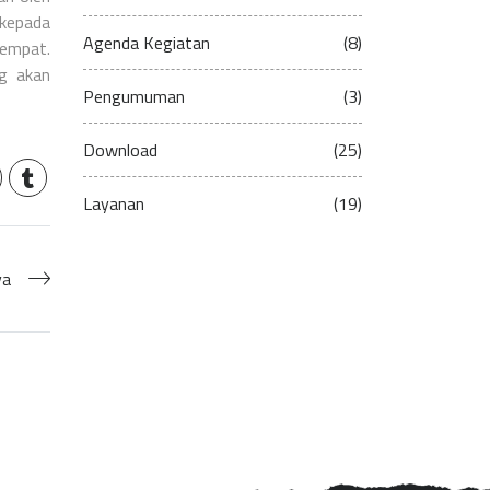
kepada
Agenda Kegiatan
(8)
tempat.
g akan
Pengumuman
(3)
Download
(25)
Layanan
(19)
ya